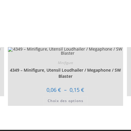
Minifigure
4349 – Minifigure, Utensil Loudhailer / Megaphone / SW
Blaster
Plage
0,06
€
–
0,15
€
de
prix :
Ce
Choix des options
0,06 €
produit
à
a
0,15 €
plusieurs
variations.
Les
options
peuvent
être