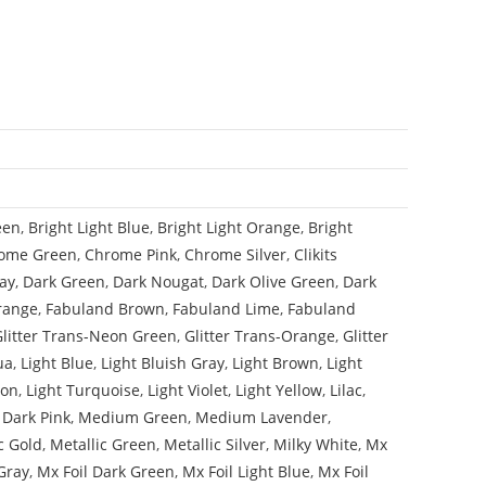
een
,
Bright Light Blue
,
Bright Light Orange
,
Bright
ome Green
,
Chrome Pink
,
Chrome Silver
,
Clikits
ay
,
Dark Green
,
Dark Nougat
,
Dark Olive Green
,
Dark
range
,
Fabuland Brown
,
Fabuland Lime
,
Fabuland
Glitter Trans-Neon Green
,
Glitter Trans-Orange
,
Glitter
ua
,
Light Blue
,
Light Bluish Gray
,
Light Brown
,
Light
mon
,
Light Turquoise
,
Light Violet
,
Light Yellow
,
Lilac
,
Dark Pink
,
Medium Green
,
Medium Lavender
,
c Gold
,
Metallic Green
,
Metallic Silver
,
Milky White
,
Mx
Gray
,
Mx Foil Dark Green
,
Mx Foil Light Blue
,
Mx Foil