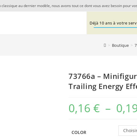
 classique au dernier modèle, nous avons tout ce dont vous avez besoin pour vos
Déjà 10 ans à votre servi
>
Boutique
>
7
73766a – Minifigu
Trailing Energy Eff
0,16
€
–
0,1
Choisi
COLOR