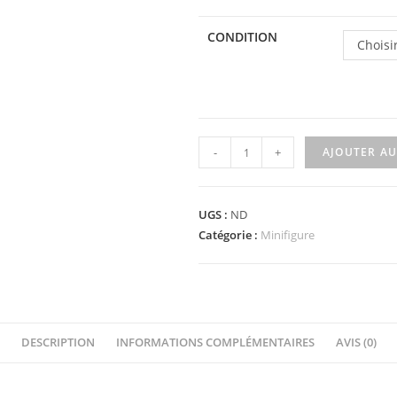
CONDITION
Choisi
quantité
-
+
AJOUTER AU
de
73766a
-
UGS :
ND
Minifigure,
Catégorie :
Minifigure
Weapon
Shuriken
with
Trailing
DESCRIPTION
INFORMATIONS COMPLÉMENTAIRES
AVIS (0)
Energy
Effect