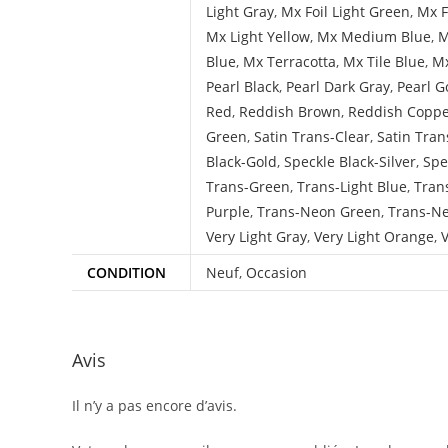
Light Gray
,
Mx Foil Light Green
,
Mx F
Mx Light Yellow
,
Mx Medium Blue
,
M
Blue
,
Mx Terracotta
,
Mx Tile Blue
,
Mx
Pearl Black
,
Pearl Dark Gray
,
Pearl G
Red
,
Reddish Brown
,
Reddish Copp
Green
,
Satin Trans-Clear
,
Satin Tran
Black-Gold
,
Speckle Black-Silver
,
Spe
Trans-Green
,
Trans-Light Blue
,
Tran
Purple
,
Trans-Neon Green
,
Trans-N
Very Light Gray
,
Very Light Orange
,
V
CONDITION
Neuf
,
Occasion
Avis
Il n’y a pas encore d’avis.