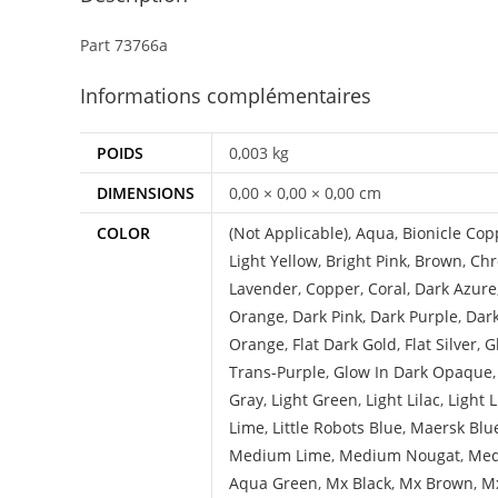
Part 73766a
Informations complémentaires
POIDS
0,003 kg
DIMENSIONS
0,00 × 0,00 × 0,00 cm
COLOR
(Not Applicable)
,
Aqua
,
Bionicle Cop
Light Yellow
,
Bright Pink
,
Brown
,
Chr
Lavender
,
Copper
,
Coral
,
Dark Azure
Orange
,
Dark Pink
,
Dark Purple
,
Dar
Orange
,
Flat Dark Gold
,
Flat Silver
,
G
Trans-Purple
,
Glow In Dark Opaque
Gray
,
Light Green
,
Light Lilac
,
Light 
Lime
,
Little Robots Blue
,
Maersk Blu
Medium Lime
,
Medium Nougat
,
Med
Aqua Green
,
Mx Black
,
Mx Brown
,
Mx