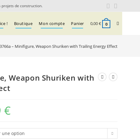
 projets de construction.
Toggle
ce !
Boutique
Mon compte
Panier
0,00
€
0
website
3766a – Minifigure, Weapon Shuriken with Trailing Energy Effect
search
re, Weapon Shuriken with
ect
9
€
Plage
de
prix :
r une option
0,16 €