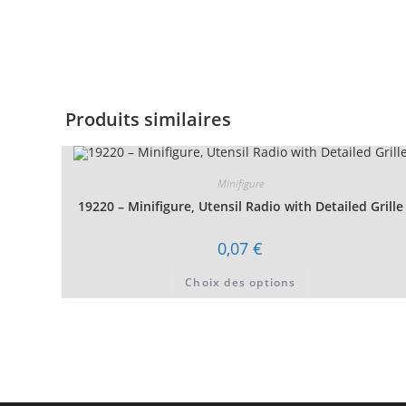
Produits similaires
Minifigure
19220 – Minifigure, Utensil Radio with Detailed Grille
0,07
€
Ce
Choix des options
produit
a
plusieurs
variations.
Les
options
peuvent
être
choisies
sur