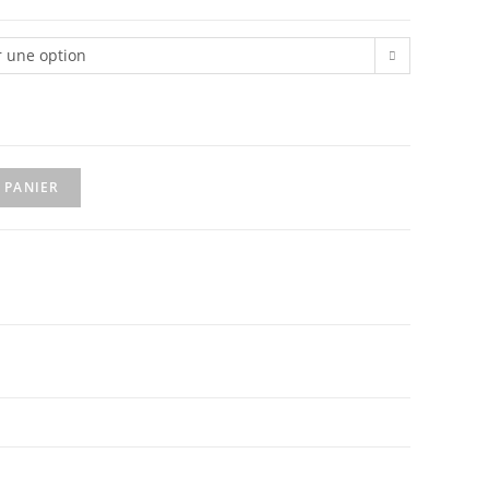
à
r une option
0,19 €
 PANIER