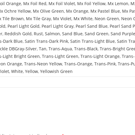
oil Orange
,
Mx Foil Red
,
Mx Foil Violet
,
Mx Foil Yellow
,
Mx Lemon
,
Mx
x Ochre Yellow
,
Mx Olive Green
,
Mx Orange
,
Mx Pastel Blue
,
Mx Pa
 Tile Brown
,
Mx Tile Gray
,
Mx Violet
,
Mx White
,
Neon Green
,
Neon 
old
,
Pearl Light Gold
,
Pearl Light Gray
,
Pearl Sand Blue
,
Pearl Sand 
er
,
Reddish Gold
,
Rust
,
Salmon
,
Sand Blue
,
Sand Green
,
Sand Purpl
s-Dark Blue
,
Satin Trans-Dark Pink
,
Satin Trans-Light Blue
,
Satin Tr
ckle DBGray-Silver
,
Tan
,
Trans-Aqua
,
Trans-Black
,
Trans-Bright Gre
s-Light Bright Green
,
Trans-Light Green
,
Trans-Light Orange
,
Trans-
eon Orange
,
Trans-Neon Yellow
,
Trans-Orange
,
Trans-Pink
,
Trans-P
iolet
,
White
,
Yellow
,
Yellowish Green
*