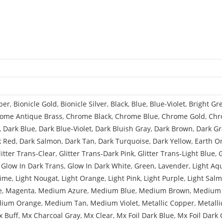
per
,
Bionicle Gold
,
Bionicle Silver
,
Black
,
Blue
,
Blue-Violet
,
Bright Gr
ome Antique Brass
,
Chrome Black
,
Chrome Blue
,
Chrome Gold
,
Chr
,
Dark Blue
,
Dark Blue-Violet
,
Dark Bluish Gray
,
Dark Brown
,
Dark Gr
k Red
,
Dark Salmon
,
Dark Tan
,
Dark Turquoise
,
Dark Yellow
,
Earth O
litter Trans-Clear
,
Glitter Trans-Dark Pink
,
Glitter Trans-Light Blue
,
,
Glow In Dark Trans
,
Glow In Dark White
,
Green
,
Lavender
,
Light Aq
Lime
,
Light Nougat
,
Light Orange
,
Light Pink
,
Light Purple
,
Light Sal
e
,
Magenta
,
Medium Azure
,
Medium Blue
,
Medium Brown
,
Medium 
ium Orange
,
Medium Tan
,
Medium Violet
,
Metallic Copper
,
Metalli
 Buff
,
Mx Charcoal Gray
,
Mx Clear
,
Mx Foil Dark Blue
,
Mx Foil Dark 