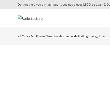
Skip
Donnez vie à votre imagination avec nos pièces LEGO de qualité. Du
to
content
73766a – Minifigure, Weapon Shuriken with Trailing Energy Effect