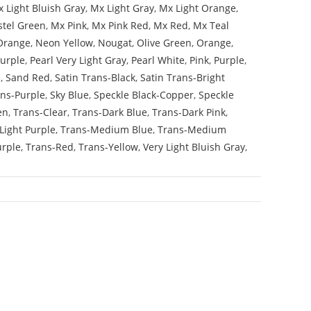
 Light Bluish Gray
,
Mx Light Gray
,
Mx Light Orange
,
stel Green
,
Mx Pink
,
Mx Pink Red
,
Mx Red
,
Mx Teal
Orange
,
Neon Yellow
,
Nougat
,
Olive Green
,
Orange
,
Purple
,
Pearl Very Light Gray
,
Pearl White
,
Pink
,
Purple
,
e
,
Sand Red
,
Satin Trans-Black
,
Satin Trans-Bright
ans-Purple
,
Sky Blue
,
Speckle Black-Copper
,
Speckle
en
,
Trans-Clear
,
Trans-Dark Blue
,
Trans-Dark Pink
,
Light Purple
,
Trans-Medium Blue
,
Trans-Medium
urple
,
Trans-Red
,
Trans-Yellow
,
Very Light Bluish Gray
,