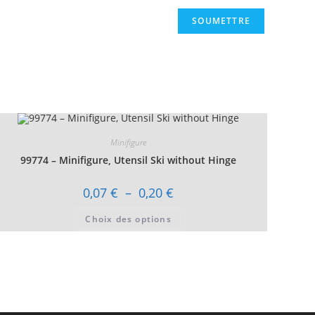
Minifigure
99774 – Minifigure, Utensil Ski without Hinge
Plage
0,07
€
–
0,20
€
de
prix :
Ce
Choix des options
0,07 €
produit
à
a
0,20 €
plusieurs
variations.
Les
options
peuvent
être
choisies
sur